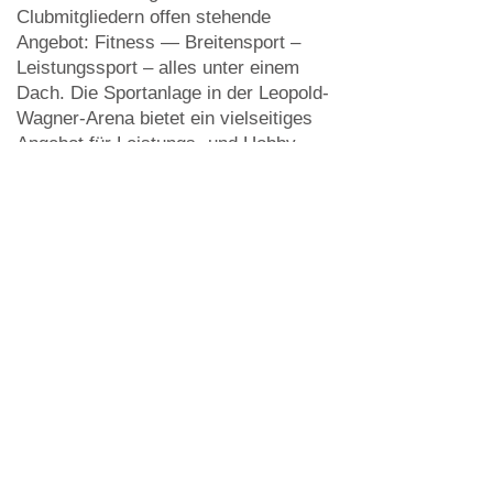
Clubmitgliedern offen stehende
Angebot: Fitness — Breitensport –
Leistungssport – alles unter einem
Dach. Die Sportanlage in der Leopold-
Wagner-Arena bietet ein vielseitiges
Angebot für Leistungs- und Hobby-
Athleten, Läufer und Interessierte.
A
uch GÄSTE sind jederzeit
willkommen!
Laufbahn mit 8 Rundbahnen
diverse Wurf- und Sprunganlagen
Fitnessraum (Kraftkammer)
überdachte (Winter)laufbahn
Duschen, Umkleiden usw
Anmeldung
Um Mitglied beim KLC zu werden,
füllen Sie bitte das Anmeldeformular