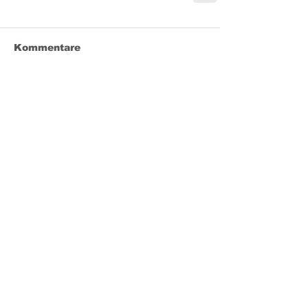
Kommentare
Kommentar verfassen...
Klagenfurter
Leichtathletik-Club
Kontakt
+43 664 500 25 11
|
office@klc.at
Leopold-Wagner-Arena,
Südring 215
9020 Klagenfurt