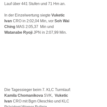
Lauf über 441 Stufen und 71 Hm an.
In der Einzelwertung siegte 
Vuketic 
Ivan 
CRO in 2:02,04 Min, vor 
Soh Wai 
Ching 
MAS 2:05,37  Min und 
Watanabe Ryoji 
JPN in 2:07,99 Min.
Die Tagessieger beim 7. KLC Turmlauf: 
Kamila Chomanikova 
SVK,  
Vuketic 
Ivan 
CRO mit Bgm Oleschko und KLC 
Präsident Werner Pullnig