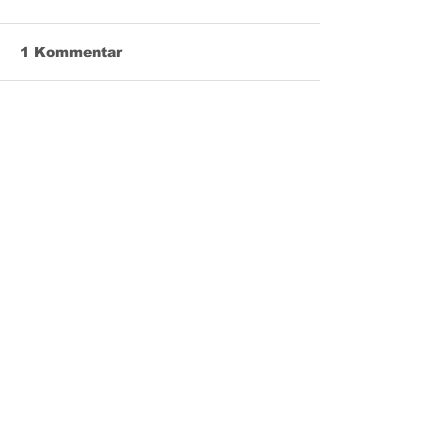
1 Kommentar
Kommentar verfassen...
Aktuell
Gast
25. Juli 2025
Walk on Albin. Liebe Anna, mein herzliches 
Beileid. 
Max Fammler aus Salzburg 
Gefällt mir
Antworten