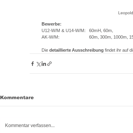
Leopol
	Bewerbe:
	U12-W/M & U14-W/M:  	60mH, 60m, 
	AK-W/M: 			60m, 300m, 1000m,
	Die 
detaillierte Ausschreibung
 findet ihr auf
Kommentare
Kommentar verfassen...