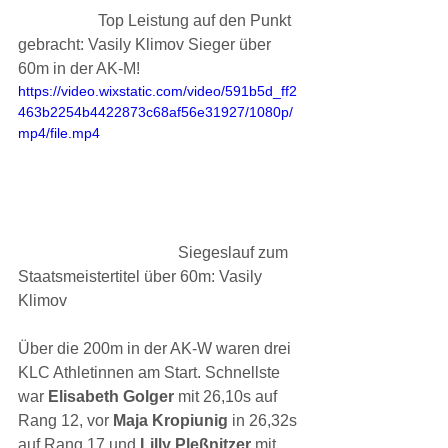
		Top Leistung auf den Punkt 
gebracht: Vasily Klimov Sieger über 
60m in der AK-M!
https://video.wixstatic.com/video/591b5d_ff2
463b2254b4422873c68af56e31927/1080p/
mp4/file.mp4
				Siegeslauf zum 
Staatsmeistertitel über 60m: Vasily 
Klimov
Über die 200m in der AK-W waren drei 
KLC Athletinnen am Start. Schnellste 
war 
Elisabeth Golger 
mit 26,10s auf 
Rang 12, vor 
Maja Kropiunig 
in 26,32s 
auf Rang 17 und 
Lilly Pleßnitzer 
mit 