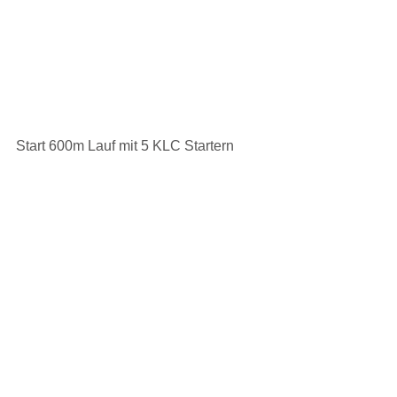
Start 600m Lauf mit 5 KLC Startern
https://video.wixstatic.com/video/591b5d_57
e60fe2e6204ae0afb62403d68bb9de/1080p/
mp4/file.mp4
Zieleinlauf 800m der Männer 
Die Siegerehrungen wurden 
dankenswerterweise von den 