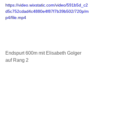
https://video.wixstatic.com/video/591b5d_c2
d5c752cdad4c4880e4f87f7b39b502/720p/m
p4/file.mp4
Endspurt 600m mit Elisabeth Golger 
auf Rang 2