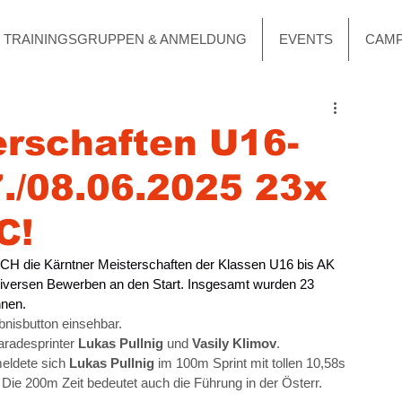
TRAININGSGRUPPEN & ANMELDUNG
EVENTS
CAM
erschaften U16-
./08.06.2025 23x
C!
H die Kärntner Meisterschaften der Klassen U16 bis AK 
 diversen Bewerben an den Start. Insgesamt wurden 23 
nen.
bnisbutton einsehbar.
radesprinter 
Lukas Pullnig 
und 
Vasily Klimov
.
eldete sich 
Lukas Pullnig 
im 100m Sprint mit tollen 10,58s 
Die 200m Zeit bedeutet auch die Führung in der Österr. 