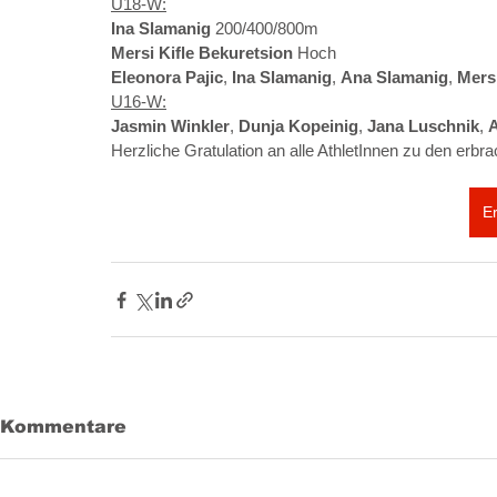
U18-W:
Ina Slamanig 
200/400/800m
Mersi Kifle Bekuretsion 
Hoch
Eleonora Pajic
, 
Ina Slamanig
, 
Ana Slamanig
, 
Mersi
U16-W:
Jasmin Winkler
, 
Dunja Kopeinig
, 
Jana Luschnik
, 
A
Herzliche Gratulation an alle AthletInnen zu den erbr
E
Kommentare