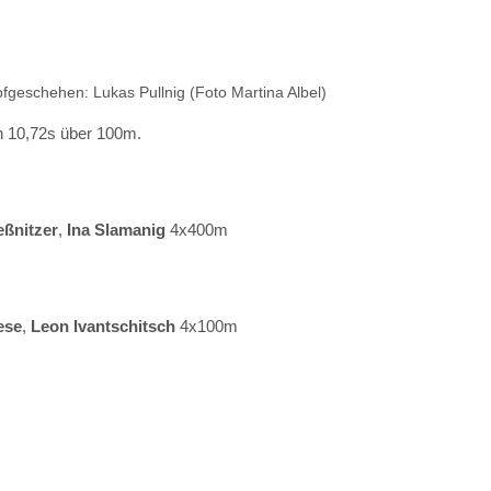
geschehen: Lukas Pullnig (Foto Martina Albel)
n 10,72s über 100m.
leßnitzer
, 
Ina Slamanig 
4x400m
ese
, 
Leon Ivantschitsch 
4x100m