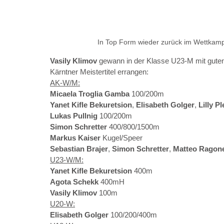
In Top Form wieder zurück im Wettkampf
Vasily Klimov 
gewann in der Klasse U23-M mit gute
Kärntner Meistertitel errangen:
AK-W/M:
Micaela Troglia Gamba 
100/200m
Yanet Kifle Bekuretsion
, 
Elisabeth Golger
, 
Lilly P
Lukas Pullnig 
100/200m
Simon Schretter 
400/800/1500m
Markus Kaiser 
Kugel/Speer
Sebastian Brajer
, 
Simon Schretter
, 
Matteo Ragon
U23-W/M:
Yanet Kifle Bekuretsion 
400m
Agota Schekk 
400mH
Vasily Klimov 
100m
U20-W:
Elisabeth Golger 
100/200/400m