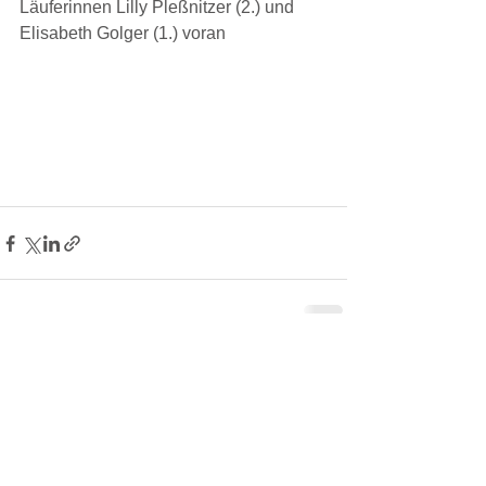
Läuferinnen Lilly Pleßnitzer (2.) und 
Elisabeth Golger (1.) voran
Kommentare
Kommentar verfassen...