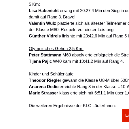
5 Km:
Lisa Habenicht 
errang mit 20:27,4 Min den Sieg in 
damit auf Rang 3. Bravo!
Valentin Wulz 
platzierte sich als ältester Teilnehme
der Klasse M80! Respekt vor dieser Leistung!
Günther Vidreis 
finishte mit 23:42,6 Min auf Rang 5
Olympisches Gehen 2,5 Km:
Peter Stattmann 
M60 absolvierte erfolgreich die Str
Tijana Pajic 
W40 kam mit 19:41,2 Min auf Rang 4.
Kinder und Schülerläufe:
Theodor Riegler 
gewann die Klasse U8-M über 500m 
Anarena Dedic 
erreichte Rang 3 in der Klasse U10-
Marie Strasser 
klassierte sich mit 6:51,1 Min über 
Die weiteren Ergebnisse der KLC LäuferInnen:
E