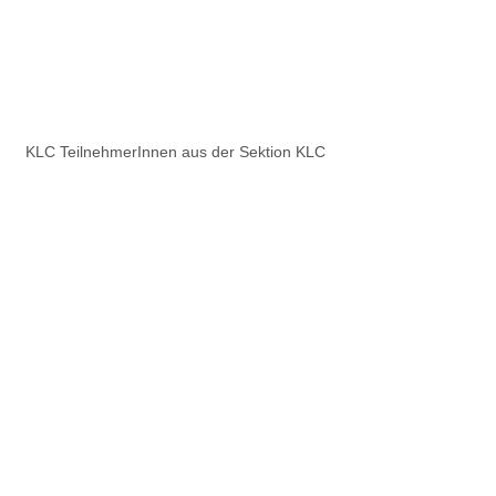
KLC TeilnehmerInnen aus der Sektion KLC 
Triathlon
Wir gratulieren unseren 13 
teilnehmenden KLC-AthletInnen zu den 
erbrachten Leistungen recht herzlich!
Ergebnisse