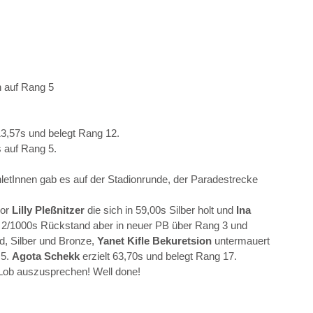
 auf Rang 5
 13,57s und belegt Rang 12.
s auf Rang 5.
letInnen gab es auf der Stadionrunde, der Paradestrecke 
or 
Lilly Pleßnitzer 
die sich
in 59,00s Silber holt und 
Ina 
mit 2/1000s Rückstand aber in neuer PB über Rang 3 und 
, Silber und Bronze, 
Yanet Kifle Bekuretsion 
untermauert 
5. 
Agota Schekk 
erzielt 63,70s und belegt Rang 17.
Lob auszusprechen! Well done!